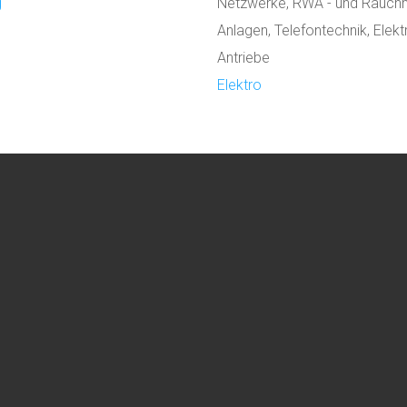
g
Netzwerke, RWA - und Rauch
Anlagen, Telefontechnik, Elekt
Antriebe
Elektro