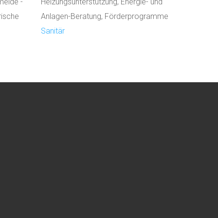
melde -
Heizungsunterstützung, Energie- und
rische
Anlagen-Beratung, Förderprogramme
Sanitär