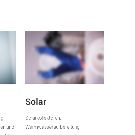
Solar
g,
Solarkollektoren,
gen und
Warmwasseraufbereitung,